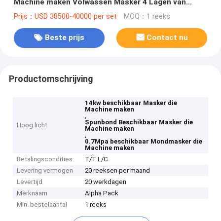
Machine maken Volwassen Masker 4 Lagen van
0.7Mpa
Prijs：USD 38500-40000 per set
MOQ：1 reeks
Beste prijs
Contact nu
Productomschrijving
14kw beschikbaar Masker die
Machine maken
,
Spunbond Beschikbaar Masker die
Hoog licht
Machine maken
,
0.7Mpa beschikbaar Mondmasker die
Machine maken
Betalingscondities
T/T L/C
Levering vermogen
20 reeksen per maand
Levertijd
20 werkdagen
Merknaam
Alpha Pack
Min. bestelaantal
1 reeks