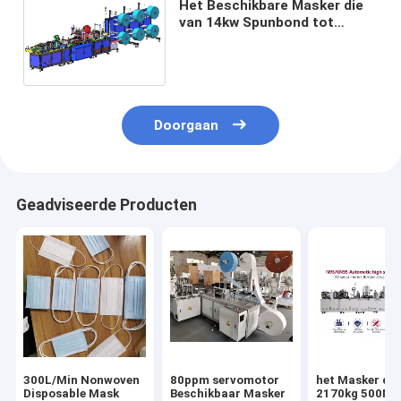
Het Beschikbare Masker die
van 14kw Spunbond tot
Machine maken Volwassen
Masker 4 Lagen van 0.7Mpa
Doorgaan
Geadviseerde Producten
300L/Min Nonwoven
80ppm servomotor
het Masker die
Disposable Mask
Beschikbaar Masker
2170kg 500MS