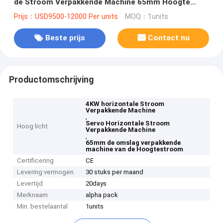
de Stroom Verpakkende Machine 65mm Hoogte
verpakken
Prijs：USD9500-12000 Per units
MOQ：1units
Beste prijs
Contact nu
Productomschrijving
4KW horizontale Stroom
Verpakkende Machine
,
Servo Horizontale Stroom
Hoog licht
Verpakkende Machine
,
65mm de omslag verpakkende
machine van de Hoogtestroom
Certificering
CE
Levering vermogen
30 stuks per maand
Levertijd
20days
Merknaam
alpha pack
Min. bestelaantal
1units