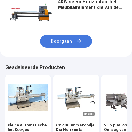
4KW servo Horizontaal het
Meubilairelement die van de
Stroom Verpakkende Machine
65mm Hoogte verpakken
Doorgaan
Geadviseerde Producten
Kleine Automatische
CPP 300mm Broodje
50 p.p.m.-Vakj
het Koekjes
Dia Horizontal
Omslag van de