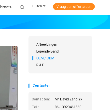
Dutch
Nieuws
Vraag een offerte aan
Afbeeldingen
Lopende Band
OEM / ODM
R & D
Contacten
Contacten:
Mr. David Zeng Yx
Tel.:
86-13923461560