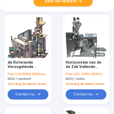
Geef uw vereiste
de Roterende
Horizontale van de
Verzegelende
de Zak Vullende
Machine van 316
Machine van Doypack
Prijs:
USD30000-35000 per set
Prijs:
USD 15000-20000 per set
380V, Premade-het
Premade het
MOQ:
1 eenheid
MOQ:
1 reeks
Vullen van
Poederopp PE 1PH
Zakdoypack
Korrelige Verpakking
Ontvang de meest recente Prijs
Ontvang de meest recente Prijs
Machinekorrel
Contact nu
Contact nu