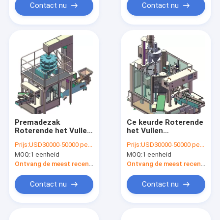
Contact nu
Contact nu
Premadezak
Ce keurde Roterende
Roterende het Vullen
het Vullen
Verzegelende
Verzegelende
Prijs:
USD30000-50000 per set
Prijs:
USD30000-50000 per set
Machine
Machine goed
MOQ:
1 eenheid
MOQ:
1 eenheid
Ontvang de meest recente Prijs
Ontvang de meest recente Prijs
Contact nu
Contact nu