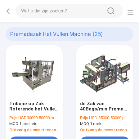
Premadezak Het Vullen Machine
(25)
Tribune op Zak
de Zak van
Roterende het Vullen
40Bags/min Premade
Verzegelende
het Vullen Machine
Prijs:
USD30000-50000 per set
Prijs:
USD 35000-50000 per set
Machine
MOQ:
1 eenheid
MOQ:
1 reeks
Ontvang de meest recente Prijs
Ontvang de meest recente Prijs