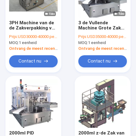
Contacteer ons
3PH Machine van de
3 de Vullende
de Zakverpakking van
Machine Grote Zak
Premadezak het Vullen Machine
de foutenaanwijzing
van de fasess316
Prijs:
USD30000-40000 per set
Prijs:
USD35000-40000 per set
de Roterende, de
Premade Zak
MOQ:
1 eenheid
MOQ:
1 eenheid
Vlakke Verzegelende
Roterende het
Horizontale de Verpakkingsmachine van de Stroomomslag
Machine van
Verzegelen 20ppm
Ontvang de meest recente Prijs
Ontvang de meest recente Prijs
Zakdoypack
Snelheid
De vorm vult de Machine van de Verbindingsverpakking
Contact nu
Contact nu
Krimp Verpakkingsmachine
Zelfklevende etiketteringsmachine
fles vloeibare het vullen machine
Ultrasone Buisverzegelaar
Automatische Zuiger het Vullen Machine
2000ml PID
2000ml z-de Zak van