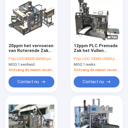
20ppm het vervoeren
12ppm PLC Premade
van Roterende Zak
Zak het Vullen
het Vullen Machine,
Machinekorrel die
Prijs:
USD30000-40000 per set
Prijs:
USD 10000-15000 per set
Premade-de
OPP verpakken
MOQ:
1 eenheid
MOQ:
1 reeks
Vloeistof van de Zak
Verpakkende
Ontvang de meest recente Prijs
Ontvang de meest recente Prijs
Machine
Contact nu
Contact nu
Thuis
Producten
Over ons