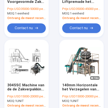
Voorgevormde Zak
Liftpremade het
Flessenvullen en het Afdekken Machine
het Vullen
Vullen Korrel van
Prijs:
USD35000-50000 per set
Prijs:
USD35000-45000 per set
Verzegelende
Doypack van de
MOQ:
Servozuigervuller
1 eenheid
MOQ:
1 eenheid
Machine Vloeibare
Machine de
Doypack 250mm
Roterende
Ontvang de meest recente Prijs
Ontvang de meest recente Prijs
Breedte
Verpakking
Karton verzegelende machine
Contact nu
Contact nu
beschikbaar masker die machine maken
304SSC Machine van
140mm Horizontale
de de Zakverpakking
het Verzegelen van
van de hoekplaatzak
Bean Premade Pouch
Prijs:
USD15000-20000 per unit
Prijs:
USD15000-20000 per unit
de Horizontale
Filling Machine van
MOQ:
1UNIT
MOQ:
1UNIT
Premade 40mm
de Dieptekoffie
Diepte
Verpakking 3PH
Ontvang de meest recente Prijs
Ontvang de meest recente Prijs