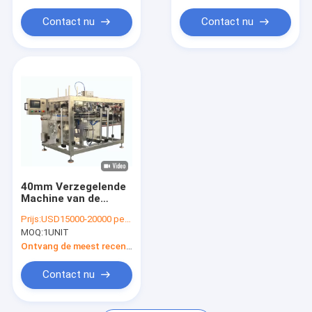
Contact nu
Contact nu
40mm Verzegelende
Machine van de
Diepte de
Prijs:
USD15000-20000 per unit
Horizontale Zak,
MOQ:
1UNIT
3PH-PLC Premade
Zak het Vullen
Ontvang de meest recente Prijs
Verzegelende
Machine
Contact nu