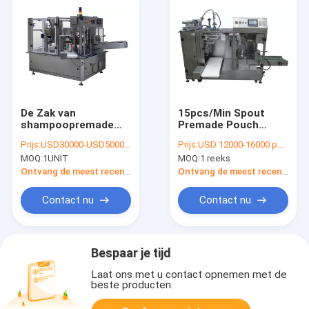
De Zak van
15pcs/Min Spout
shampoopremade
Premade Pouch
het Vullen Machine
Filling-
Prijs:
USD30000-USD50000 per unit
Prijs:
USD 12000-16000 per set
Machinevloeistof die
MOQ:
1UNIT
MOQ:
1 reeks
300mm Zaklengte
verpakken
Ontvang de meest recente Prijs
Ontvang de meest recente Prijs
Contact nu
Contact nu
Bespaar je tijd
Laat ons met u contact opnemen met de
beste producten.