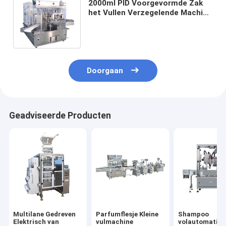
2000ml PID Voorgevormde Zak
het Vullen Verzegelende Machine
Vloeibare Doypack 250mm
Breedte
Doorgaan
Geadviseerde Producten
Multilane Gedreven
Parfumflesje Kleine
Shampoo
Elektrisch van
vulmachine
volautomatisc