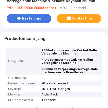
Verzegelende Machine Vloeibare Doypack 250mm
Breedte
Prijs：USD35000-50000 per set
MOQ：1 eenheid
Beste prijs
Contact nu
Productomschrijving
2000ml voorgevormde Zak het Vullen
Verzegelende Machine
,
PID Voorgevormde Zak het Vullen
Hoog licht
Verzegelende Machine
,
250mm de verpakkings verzegelende
machine van de Breedtezak
Certificering
CE
Levering vermogen
20 reeksen maand
Levertijd
40 HET WERKdagen
Merknaam
Alpha Pack
Min. bestelaantal
1 eenheid